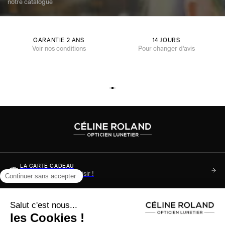
notre catalogue
GARANTIE 2 ANS
14 JOURS
Voir nos conditions
Pour changer d'avis
LA CARTE CADEAU
Soyez sûr de faire plaisir !
DES QUESTIONS ?
Consultez notre FAQ