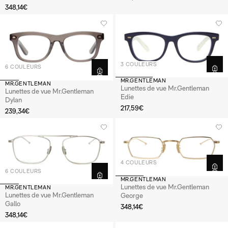
348,14€
3 COULEURS
6 COULEURS
MR.GENTLEMAN
MR.GENTLEMAN
Lunettes de vue Mr.Gentleman
Lunettes de vue Mr.Gentleman
Edie
Dylan
217,59€
239,34€
4 COULEURS
6 COULEURS
MR.GENTLEMAN
Lunettes de vue Mr.Gentleman
MR.GENTLEMAN
Lunettes de vue Mr.Gentleman
George
Gallo
348,14€
348,14€