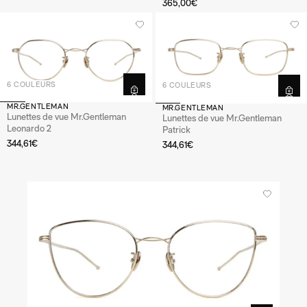
365,00€
6 COULEURS
6 COULEURS
MR.GENTLEMAN
MR.GENTLEMAN
Lunettes de vue Mr.Gentleman
Lunettes de vue Mr.Gentleman
Leonardo 2
Patrick
344,61€
344,61€