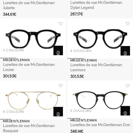
Lunettes de vue Mr.Gentleman
Lunettes de vue Mr.Gentleman
Dylan Legend
Juliette
287,17€
344,61€
4 COULEURS
4 COULEURS
MR.GENTLEMAN
MR.GENTLEMAN
Lunettes de vue Mr.Gentleman
Lunettes de vue Mr.Gentleman
Louise
Leomore
301,53€
301,53€
5 COULEURS
6 COULEURS
MR.GENTLEMAN
MR.GENTLEMAN
Lunettes de vue Mr.Gentleman Don
Lunettes de vue Mr.Gentleman
Basquiat
348,14€