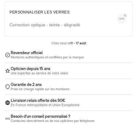
Lunettes moins de 100€
Lunettes de soleil entre 100€ et 350€
Lunettes de vue entre 100€ et 350€
PERSONNALISER LES VERRES
Pack 100% santé
Correction optique · teinte · dégradé
Chez vous le
11 - 17 août
Revendeur officiel
Montures authentiques et certifiées par la marque
Opticien depuis 15 ans
Une expertise au service de votre vision
Garantie de 2 ans
Prise en charge rapide sur les montures
Livraison relais offerte dès 90€
En France métropolitaine et Union Européenne
Besoin d'un conseil personnalisé ?
Contactez directement un de nos opticiens par téléphone