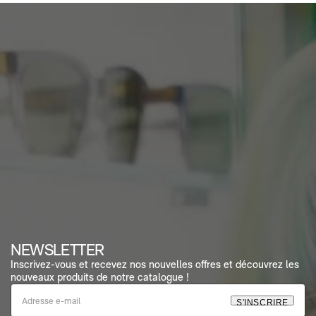
NEWSLETTER
Inscrivez-vous et recevez nos nouvelles offres et découvrez les
nouveaux produits de notre catalogue !
S
'
I
N
S
C
R
I
R
E