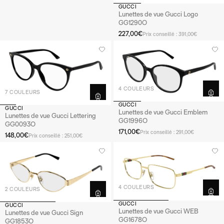
GUCCI
Lunettes de vue Gucci Logo
GG1290O
227,00€
Prix conseillé : 391,00€
4 COULEURS
7 COULEURS
GUCCI
GUCCI
Lunettes de vue Gucci Emblem
Lunettes de vue Gucci Lettering
GG1996O
GG0093O
171,00€
Prix conseillé : 291,00€
148,00€
Prix conseillé : 251,00€
4 COULEURS
2 COULEURS
GUCCI
GUCCI
Lunettes de vue Gucci WEB
Lunettes de vue Gucci Sign
GG1678O
GG1853O