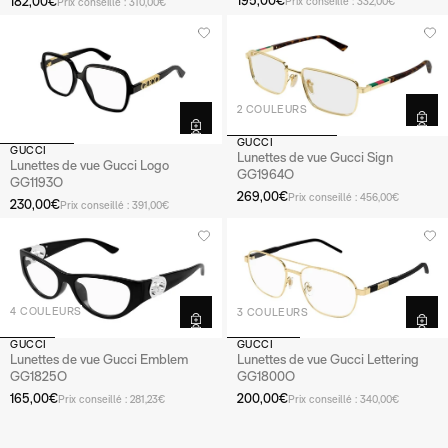
195,00€
182,00€
Prix conseillé : 332,00€
Prix conseillé : 310,00€
2 COULEURS
GUCCI
GUCCI
Lunettes de vue Gucci Sign
Lunettes de vue Gucci Logo
GG1964O
GG1193O
269,00€
Prix conseillé : 456,00€
230,00€
Prix conseillé : 391,00€
4 COULEURS
3 COULEURS
GUCCI
GUCCI
Lunettes de vue Gucci Emblem
Lunettes de vue Gucci Lettering
GG1825O
GG1800O
165,00€
200,00€
Prix conseillé : 281,23€
Prix conseillé : 340,00€