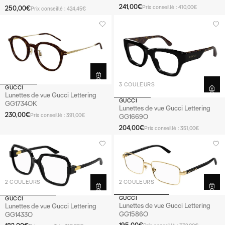
241,00€
Prix conseillé : 410,00€
250,00€
Prix conseillé : 424,45€
3 COULEURS
GUCCI
Lunettes de vue Gucci Lettering
GUCCI
GG1734OK
Lunettes de vue Gucci Lettering
230,00€
Prix conseillé : 391,00€
GG1669O
204,00€
Prix conseillé : 351,00€
2 COULEURS
2 COULEURS
GUCCI
GUCCI
Lunettes de vue Gucci Lettering
Lunettes de vue Gucci Lettering
GG1586O
GG1433O