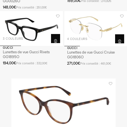
159,00€
GG0026O
Prix conseillé : 270,82€
148,00€
Prix conseillé : 251,00€
3 COULEURS
4 COULEURS
GUCCI
GUCCI
Lunettes de vue Gucci Rivets
Lunettes de vue Gucci Cruise
GG1895O
GG1806O
194,00€
271,00€
Prix conseillé : 332,00€
Prix conseillé : 461,00€