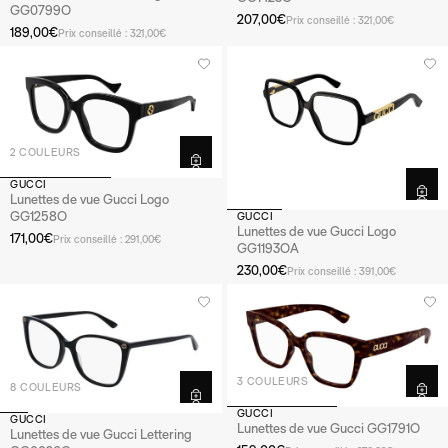
GG0799O
207,00€
Prix conseillé : 321,00€
189,00€
Prix conseillé : 321,00€
2 COULEURS
GUCCI
Lunettes de vue Gucci Logo
GG1258O
GUCCI
Lunettes de vue Gucci Logo
171,00€
Prix conseillé : 291,00€
GG1193OA
230,00€
Prix conseillé : 391,00€
3 COULEURS
8 COULEURS
GUCCI
GUCCI
Lunettes de vue Gucci GG1791O
Lunettes de vue Gucci Lettering