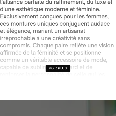
l’alliance parfaite du raffinement, du luxe et
d’une esthétique moderne et féminine.
Exclusivement conçues pour les femmes,
ces montures uniques conjuguent audace
et élégance, mariant un artisanat
irréprochable à une créativité sans
compromis. Chaque paire reflète une vision
affirmée de la féminité et se positionne
comme un véritable accessoire de mode,
capable de sublimer le regard et de
VOIR PLUS
renforcer la personnalité de celle qui les
porte.
Des lignes géométriques audacieuses aux
silhouettes plus classiques, les lunettes de
vue Linda Farrow offrent un design qui