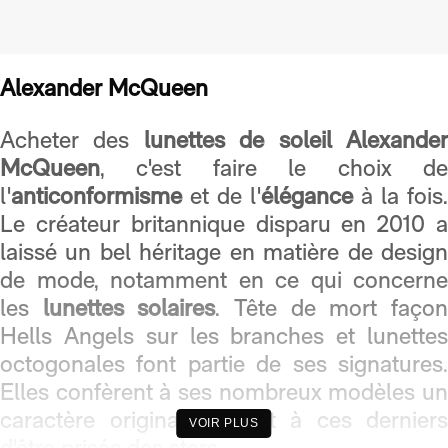
Alexander McQueen
Acheter des
lunettes de soleil Alexande
McQueen
, c'est faire le choix de
l'
anticonformisme
et de l'
élégance
à la fois.
Le créateur britannique disparu en 2010 a
laissé un bel héritage en matière de design
de mode, notamment en ce qui concerne
les
lunettes solaires
. Tête de mort faço
Hells Angels sur les branches et lunettes
octogonales font partie de ses signatures.
Elles confèrent à ses nombreux modèles un
caractère original et vaut à ces derniers
VOIR PLUS
d'être prisés des stars.