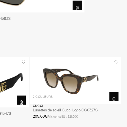
G1593S
2 COULEURS
GUCCI
Lunettes de soleil Gucci Logo GG0327S
GG1547S
205,00€
Prix conseillé : 321,00€