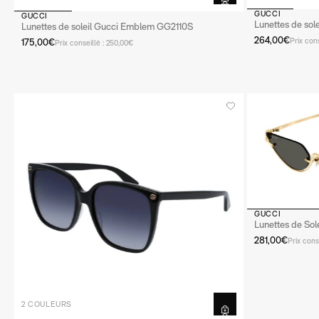
GUCCI
GUCCI
Lunettes de sol
Lunettes de soleil Gucci Emblem GG2110S
264,00€
Prix con
175,00€
Prix conseillé : 250,00€
GUCCI
Lunettes de So
281,00€
Prix cons
2 COULEURS