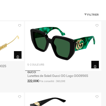
FILTRER
5 COULEURS
1802S
GUCCI
Lunettes de Soleil Gucci GG Logo GG0956S
222,00€
Prix conseillé : 360,00€