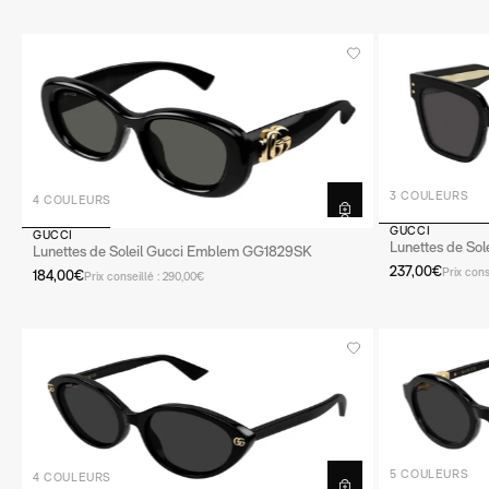
3 COULEURS
4 COULEURS
GUCCI
GUCCI
Lunettes de So
Lunettes de Soleil Gucci Emblem GG1829SK
237,00€
Prix cons
184,00€
Prix conseillé : 290,00€
5 COULEURS
4 COULEURS