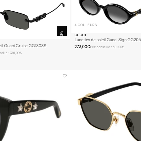
4 COULEURS
GUCCI
Lunettes de soleil Gucci Sign GG20
leil Gucci Cruise GG1808S
273,00€
Prix conseillé : 391,00€
seillé : 391,00€
 MIU
PRADA
VERRES À LA VUE