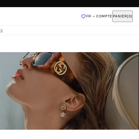
FR
COMPTE
PANIER
[0]
Ajouté
OS
QUI SOMMES-NOUS
DEVENIR FRANCHISÉ