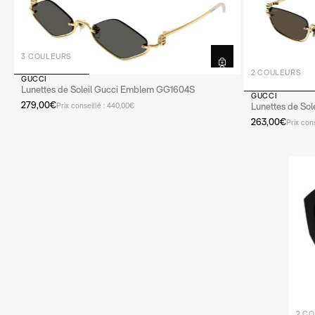
s de vue entre 100€ et 350€
00% santé
3 COULEURS
2 COULEURS
GUCCI
Lunettes de Soleil Gucci Emblem GG1604S
GUCCI
279,00€
Lunettes de So
Prix conseillé : 440,00€
263,00€
Prix con
2 C