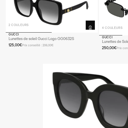
2 COULEURS
4 COULEURS
GUCCI
GUCCI
Fermer
Lunettes de soleil Gucci Logo GG0632S
Lunettes de So
125,00€
Prix conseillé : 206,00€
250,00€
Prix con
CARTIER
DIOR
BALENCIAGA
MIU