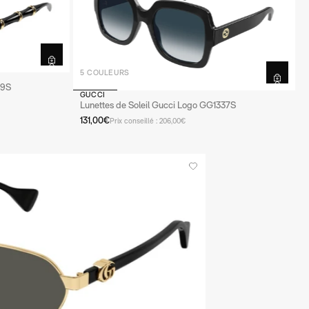
5 COULEURS
59S
GUCCI
Lunettes de Soleil Gucci Logo GG1337S
131,00€
Prix conseillé : 206,00€