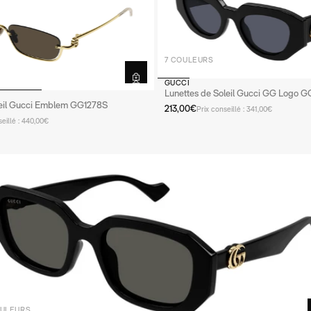
7 COULEURS
GUCCI
Lunettes de Soleil Gucci GG Logo G
leil Gucci Emblem GG1278S
213,00€
Prix conseillé : 341,00€
seillé : 440,00€
OULEURS