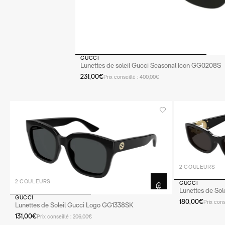
GUCCI
Lunettes de soleil Gucci Seasonal Icon GG0208S
231,00€
Prix conseillé : 400,00€
2 COULEURS
2 COULEURS
GUCCI
Lunettes de So
GUCCI
180,00€
Prix cons
Lunettes de Soleil Gucci Logo GG1338SK
131,00€
Prix conseillé : 206,00€