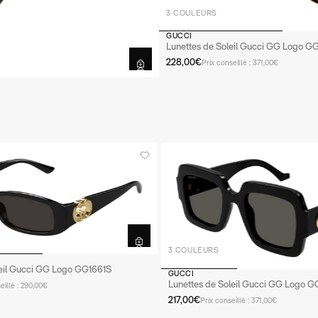
3 COULEURS
OPTIONS
GUCCI
Lunettes de Soleil Gucci GG Logo G
CORRECTIONS
228,00€
Prix conseillé : 371,00€
Ordonnance fournie
Voir l'ordonnance
3 COULEURS
leil Gucci GG Logo GG1661S
GUCCI
Lunettes de Soleil Gucci GG Logo 
eillé : 290,00€
217,00€
Prix conseillé : 371,00€