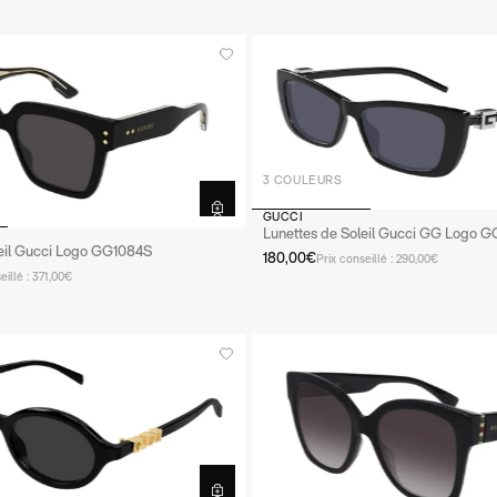
3 COULEURS
GUCCI
Lunettes de Soleil Gucci GG Logo G
leil Gucci Logo GG1084S
180,00€
Prix conseillé : 290,00€
eillé : 371,00€