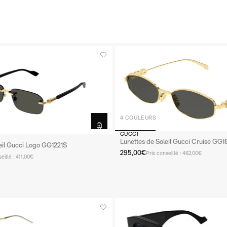
4 COULEURS
GUCCI
Lunettes de Soleil Gucci Cruise GG
eil Gucci Logo GG1221S
295,00€
Prix conseillé : 462,00€
eillé : 411,00€