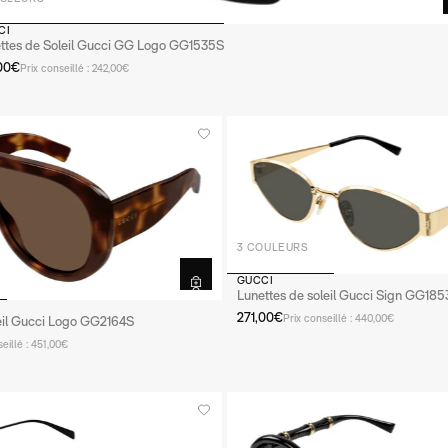
CI
ttes de Soleil Gucci GG Logo GG1535S
,00€
Prix conseillé : 242,00€
3 COULEURS
GUCCI
Lunettes de soleil Gucci Sign GG185
271,00€
Prix conseillé : 440,00€
leil Gucci Logo GG2164S
seillé : 451,00€