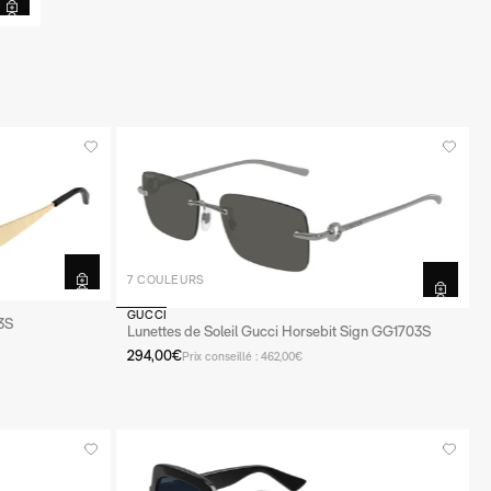
7 COULEURS
GUCCI
3S
Lunettes de Soleil Gucci Horsebit Sign GG1703S
294,00€
Prix conseillé : 462,00€