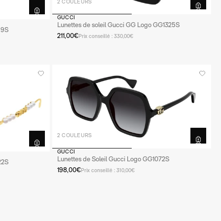
2 COULEURS
GUCCI
Lunettes de soleil Gucci GG Logo GG1325S
59S
211,00€
Prix conseillé : 330,00€
2 COULEURS
GUCCI
Lunettes de Soleil Gucci Logo GG1072S
22S
198,00€
Prix conseillé : 310,00€