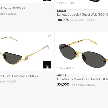
2 COULEURS
eil Gucci GG2153S
GUCCI
seillé : 352,00€
Lunettes de soleil Gucci Web GG04
198,00€
Prix conseillé : 310,00€
4 COULEURS
leil Gucci Emblem GG1603S
GUCCI
Lunettes de Soleil Gucci Perle GG19
eillé : 440,00€
307,00€
Prix conseillé : 481,00€