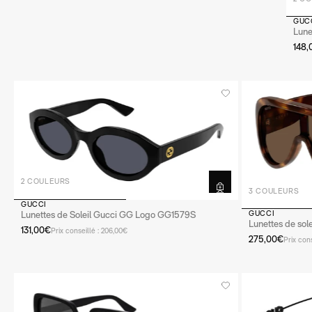
GUC
Lune
148
2 COULEURS
3 COULEURS
GUCCI
Lunettes de Soleil Gucci GG Logo GG1579S
GUCCI
Lunettes de so
131,00€
Prix conseillé : 206,00€
275,00€
Prix con