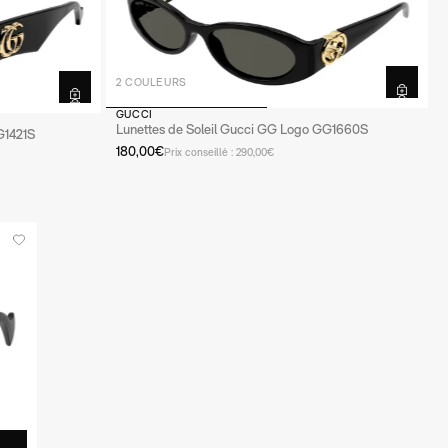
2 COULEURS
GUCCI
Lunettes de Soleil Gucci GG Logo GG1660S
G1421S
180,00€
Prix conseillé : 290,00€