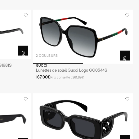
2 COULEURS
G1681S
GUCCI
Lunettes de soleil Gucci Logo GG0544S
167,00€
Prix conseillé : 261,89€