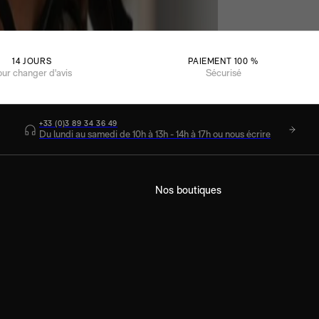
14 JOURS
PAIEMENT 100 %
our changer d'avis
Sécurisé
+33 (0)3 89 34 36 49
Du lundi au samedi de 10h à 13h - 14h à 17h ou nous écrire
Nos boutiques