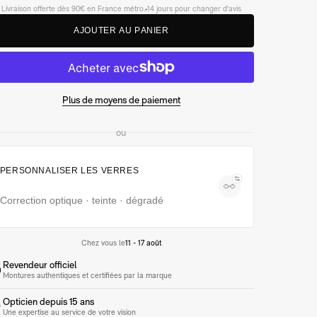
Livraison offerte dès 90€ en France métro.
14 jours pour changer d'avis
O
U
R
U
N
R
A
J
T
E
A
P
A
E
I
Plus de moyens de paiement
ou
PERSONNALISER LES VERRES
Correction optique · teinte · dégradé
Chez vous le
11 - 17 août
Revendeur officiel
Montures authentiques et certifiées par la marque
Opticien depuis 15 ans
Une expertise au service de votre vision