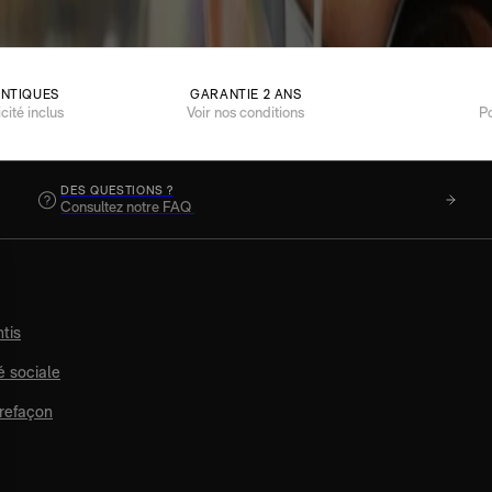
ENTIQUES
GARANTIE 2 ANS
icité inclus
Voir nos conditions
P
DES QUESTIONS ?
Consultez notre FAQ
tis
é sociale
refaçon