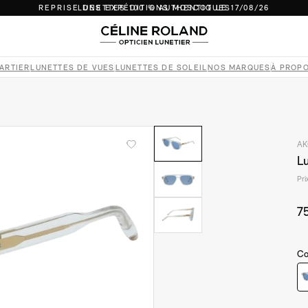
REPRISE DES EXPÉDITIONS MOSCOT LE 17/08/26
LUNETTES 100 % AUTHENTIQUES
PAIEMENT EN 4X SANS FRAIS ET SÉCURISÉ
RETOURS SOUS 14 JOURS
REPRISE DES EXPÉDITIONS MOSCOT LE 17/08/26
ARTIER
LUNETTES DE VUES
LUNETTES DE SOLEIL
NOS MARQUES
À PROP
LIVRAISON INTERNATIONALE
AK
Lu
Pri
7
Co