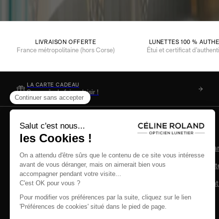
LIVRAISON OFFERTE
LUNETTES 100 % AUTH
France métropolitaine (hors Corse)
Étui et certificat d’authent
LA CARTE CADEAU
Soyez sûr de faire plaisir !
Aide & infos pratiques
Nos engagements
Qui sommes-nous ?
Retours faciles
Paiement 100% sécurisé
Produits authentiques garan
Échanges et retours
Remplacement des verres
Devenir franchisé
Agréé Mutuelles et Sécurit
Conditions générales de vente
Offre 100% Santé
Mentions légales
Engagement contre la cont
Protection des données personnelles
Paramètres des cookies