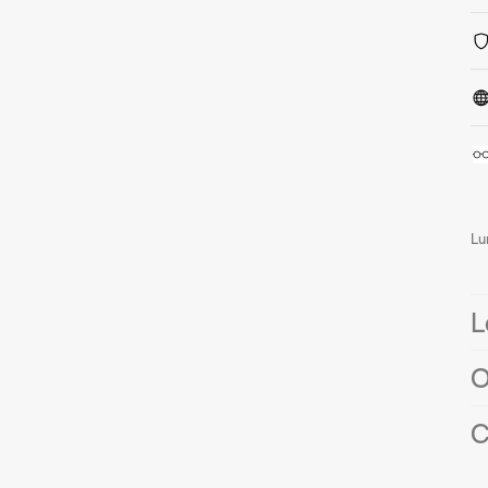
Lu
L
O
C