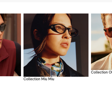
 MIU
PRADA
VERRES À LA VUE
Collection O
Collection Miu Miu
OPTIONS
CORRECTIONS
Ordonnance fournie
Voir l'ordonnance