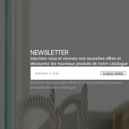
NEWSLETTER
Inscrivez-vous et recevez nos nouvelles offres et
découvrez les nouveaux produits de notre catalogue 
S
'
I
N
S
C
R
I
R
E
Recevez nos nouvelles offres et découvrez les nouveaux
produits de notre catalogue