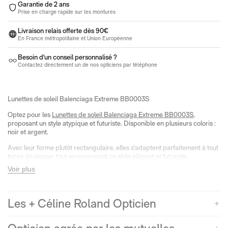
Garantie de 2 ans
Prise en charge rapide sur les montures
Livraison relais offerte dès 90€
En France métropolitaine et Union Européenne
Besoin d'un conseil personnalisé ?
Contactez directement un de nos opticiens par téléphone
Lunettes de soleil Balenciaga Extreme BB0003S
Optez pour les
Lunettes de soleil Balenciaga Extreme BB0003S
,
proposant un style atypique et futuriste. Disponible en plusieurs coloris :
noir et argent.
Avec leur forme plutôt rectangulaire, elles s'adaptent parfaitement à tout
types de visage, tout en proposant un style élégant et futuriste.
Voir plus
Les lunettes de soleil BALENCIAGA chez Céline Roland Opticien
Lunetier
Découvrez toutes les
collections de lunettes de soleil et de vue
Les + Céline Roland Opticien
BALENCIAGA
chez Céline Roland Opticien Lunetier, notamment les
modèles les plus tendances et recherchées.