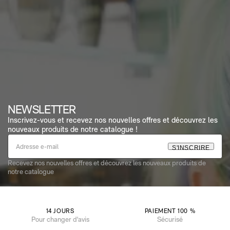
NEWSLETTER
Inscrivez-vous et recevez nos nouvelles offres et découvrez les
nouveaux produits de notre catalogue !
S
'
I
N
S
C
R
I
R
E
Recevez nos nouvelles offres et découvrez les nouveaux produits de
notre catalogue
14 JOURS
PAIEMENT 100 %
Pour changer d'avis
Sécurisé