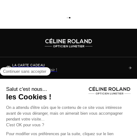
LA CARTE CADEAU
Soyez sûr de faire plaisir !
DES QUESTIONS ?
Consultez notre FAQ
+33 (0)3 89 34 36 49
Du lundi au samedi de 10h à 13h - 14h à 17h ou nous écrire
Aide & infos pratique
Nos engagements