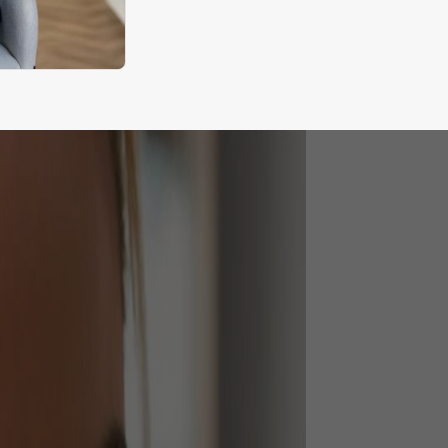
aptée à la morphologie de votre visage, nos experts sont là
ur vous guider avec précision et bienveillance. Toutes nos
nettes sont certifiées 100 % authentiques, disponibles dès
intenant sur notre site ou en boutique.
Q – Lunettes de soleil Gucci Seasonal Icon
G0208S
 modèle convient-il à tous les types de visages ?
 forme ronde et légèrement oversized des GG0208S est
rticulièrement flatteuse pour les visages ovales, carrés et
ctangulaires, car elle adoucit les angles et équilibre les
oportions. Nos opticiens diplômés peuvent vous conseiller en
utique ou à distance pour trouver la monture la mieux adaptée
votre morphologie.
lle est la taille des verres et du pont ?
s verres mesurent 49 mm de largeur, le pont 28 mm et les
anches 140 mm. Ce sont des dimensions généreuses qui
nfèrent au modèle son allure rétro-chic caractéristique tout en
surant une couverture optimale.
s lunettes sont-elles adaptées à une utilisation quotidienne ou
iquement en été ?
en qu'elles soient conçues pour le soleil, leur design intemporel