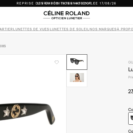
REPRISE DES EXPÉDITIONS MOSCOT LE 17/08/26
LIVRAISON INTERNATIONALE
LUNETTES 100 % AUTHENTIQUES
PAIEMENT EN 4X SANS FRAIS ET SÉCURISÉ
RETOURS SOUS 14 JOURS
ARTIER
LUNETTES DE VUES
LUNETTES DE SOLEIL
NOS MARQUES
À PROP
REPRISE DES EXPÉDITIONS MOSCOT LE 17/08/26
LIVRAISON INTERNATIONALE
208S
GU
Lu
Pri
2
Co
Co