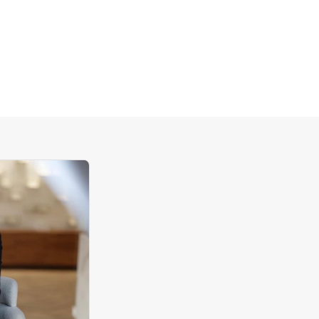
ur protéger, mais pour raconter une histoire : celle d'une
minité libérée, enjouée, qui assume ses envies de style sans
mpromis. Avec son allure légèrement oversized, sa forme
nde flatteuse et ses verres dégradés ensorcelants, elle évoque
s journées baignées de lumière, les instants suspendus. C'est
e monture que l'on choisit pour son aura presque
nématographique, et que l'on garde pour la sensation de
gèreté et de liberté qu'elle procure à chaque port.
e monture emblématique de la collection Gucci
asonal Icon
s lunettes de soleil GG0208S font partie de
la collection Gucci
asonal Icon
, une ligne de créations audacieuses qui incarnent
esprit saisonnier de la maison italienne avec élégance et
ngularité. Chaque modèle se distingue par un design expressif,
s volumes marqués et des finitions raffinées, créant un
alogue entre héritage vintage et style contemporain.
expertise de nos opticiens diplômés à votre service
hez
Céline Roland Opticien Lunetier
, chaque conseil est
spensé par des
opticiens diplômés d'État
, formés pour vous
compagner bien au-delà du simple achat. Que vous souhaitiez
apter des verres correcteurs à cette monture, vérifier la
mpatibilité avec votre ordonnance ou trouver la paire la plus