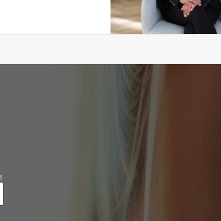
ad
po
lu
ma
FA
G
Ce
La
pa
re
pr
bo
à 
Que
Le
br
co
!
as
Ce
un
Bi