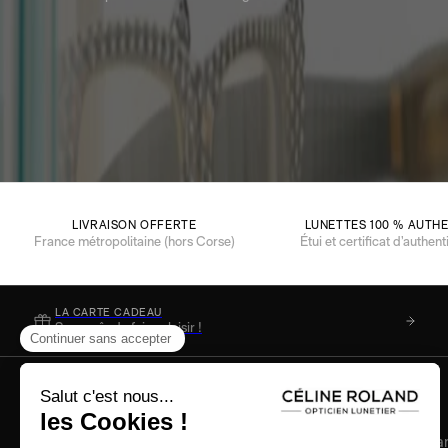
LIVRAISON OFFERTE
LUNETTES 100 % AUTH
France métropolitaine (hors Corse)
Étui et certificat d’authent
LA CARTE CADEAU
Soyez sûr de faire plaisir !
Aide & infos pratiques
Nos engagements
Qui sommes-nous ?
Retours faciles
Paiement 100% sécurisé
Produits authentiques garan