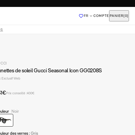
FR
COMPTE
PANIER
[0]
Ajouté
OS
CCI
QUI SOMMES-NOUS
nettes de soleil Gucci Seasonal Icon GG0208S
DEVENIR FRANCHISÉ
x Exclusif Web
31€
Prix conseillé :
400€
uleur
Noir
Noir-GG0208S-001
uleur des verres :
Gris