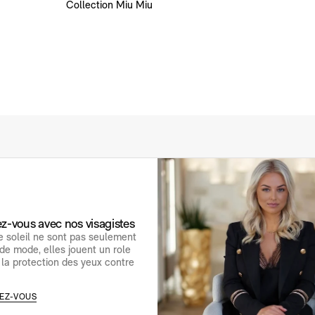
Collection Miu Miu
Ordonnance fournie
Voir l'ordonnance
po
fé
co
ro
le
un
ci
lé
Un
Se
Le
Se
l'
si
de
di
z-vous avec nos visagistes
L'
e soleil ne sont pas seulement
de mode, elles jouent un role
C
 la protection des yeux contre
di
ac
ad
EZ-VOUS
co