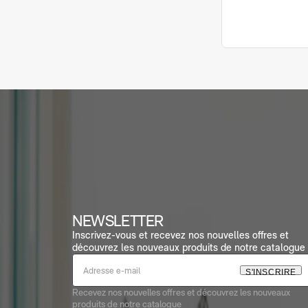
NEWSLETTER
Inscrivez-vous et recevez nos nouvelles offres et
découvrez les nouveaux produits de notre catalogue 
S
'
I
N
S
C
R
I
R
E
Recevez nos nouvelles offres et découvrez les nouveaux
produits de notre catalogue