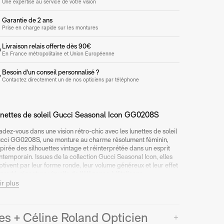
Une expertise au service de votre vision
Garantie de 2 ans
Prise en charge rapide sur les montures
Livraison relais offerte dès 90€
En France métropolitaine et Union Européenne
Besoin d'un conseil personnalisé ?
Contactez directement un de nos opticiens par téléphone
nettes de soleil Gucci Seasonal Icon GG0208S
adez-vous dans une vision rétro-chic avec les
lunettes de soleil
cci GG0208S
, une monture au charme résolument féminin,
spirée des silhouettes vintage et réinterprétée dans un esprit
ntemporain. Issues de la collection Gucci Seasonal Icon, elles
ptivent par leur forme ronde, leur volume généreux et leur effet
gradé, signature visuelle de l'élégance à l'italienne.
ir plus
 esprit rétro, un design dans l'air du temps
ec leur forme ronde et leurs dimensions audacieuses (49 mm
es + Céline Roland Opticien
 largeur de verres, 28 mm de pont), les
lunettes Gucci
G0208S
évoquent les icônes de la mode des années 70, tout en