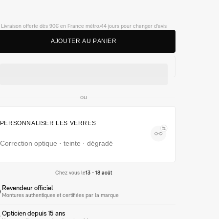
Livraison offerte dès 90€ en France métro.
14 jours pour changer d'avis
A
J
O
U
T
E
R
A
U
P
A
N
I
E
R
ou
PERSONNALISER LES VERRES
Correction optique · teinte · dégradé
Chez vous le
13 - 18 août
Revendeur officiel
Montures authentiques et certifiées par la marque
Opticien depuis 15 ans