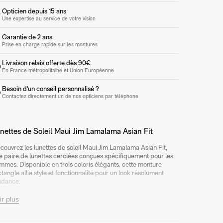
Opticien depuis 15 ans
Une expertise au service de votre vision
Garantie de 2 ans
Prise en charge rapide sur les montures
Livraison relais offerte dès 90€
En France métropolitaine et Union Européenne
Besoin d'un conseil personnalisé ?
Contactez directement un de nos opticiens par téléphone
nettes de Soleil Maui Jim Lamalama Asian Fit
couvrez les lunettes de soleil Maui Jim Lamalama Asian Fit,
e paire de lunettes cerclées conçues spécifiquement pour les
mmes. Disponible en trois coloris élégants, cette monture
ctangle allie style et fonctionnalité pour un look résolument
ndance.
s verres polarisés offrent une protection optimale contre les
ir plus
yons UV tout en réduisant l'éblouissement, assurant un confort
suel inégalé même dans les conditions les plus lumineuses.
briquée en titane, la monture est à la fois légère et durable,