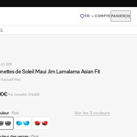
FR
COMPTE
PANIER
[0]
Ajouté
OS
UI JIM
QUI SOMMES-NOUS
nettes de Soleil Maui Jim Lamalama Asian Fit
DEVENIR FRANCHISÉ
x Exclusif Web
00€
Prix conseillé :
314,60€
uleur
Noir
Voir les 3 couleurs
Noir-652-02
Bleu-B652-03
Argent-RM652-17
uleur des verres :
Gris