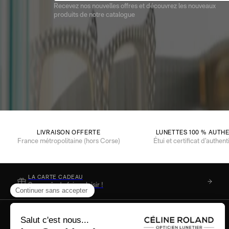
Recevez nos nouvelles offres et découvrez les nouveaux
produits de notre catalogue
LIVRAISON OFFERTE
LUNETTES 100 % AUTH
France métropolitaine (hors Corse)
Étui et certificat d’authent
LA CARTE CADEAU
Soyez sûr de faire plaisir !
Aide & infos pratiques
Nos engagements