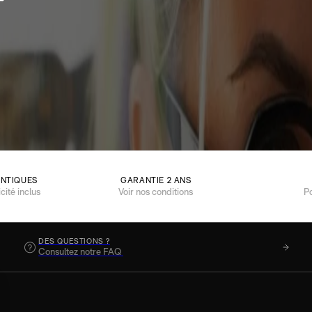
ENTIQUES
GARANTIE 2 ANS
icité inclus
Voir nos conditions
P
DES QUESTIONS ?
Consultez notre FAQ