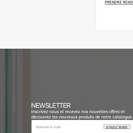
PRENDRE REND
NEWSLETTER
Inscrivez-vous et recevez nos nouvelles offres et
découvrez les nouveaux produits de notre catalogue 
S
'
I
N
S
C
R
I
R
E