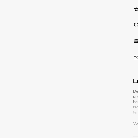
Lu
Dé
un
ho
re
te
Le
Vo
ra
vi
Fa