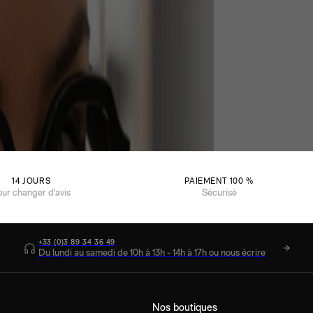
14 JOURS
PAIEMENT 100 %
our changer d'avis
Sécurisé
+33 (0)3 89 34 36 49
Du lundi au samedi de 10h à 13h - 14h à 17h ou nous écrire
Nos boutiques