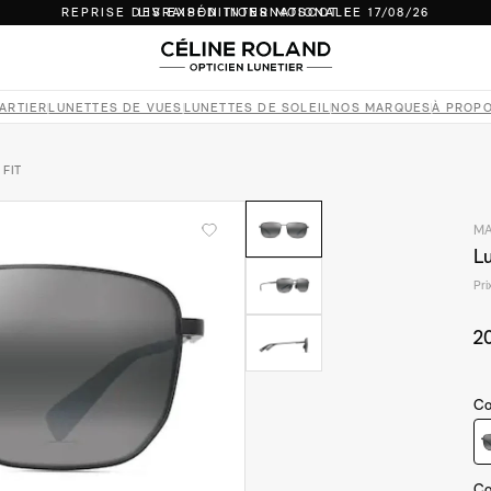
REPRISE DES EXPÉDITIONS MOSCOT LE 17/08/26
LIVRAISON INTERNATIONALE
LUNETTES 100 % AUTHENTIQUES
PAIEMENT EN 4X SANS FRAIS ET SÉCURISÉ
RETOURS SOUS 14 JOURS
ARTIER
LUNETTES DE VUES
LUNETTES DE SOLEIL
NOS MARQUES
À PROP
REPRISE DES EXPÉDITIONS MOSCOT LE 17/08/26
LIVRAISON INTERNATIONALE
 FIT
MA
Lu
Pri
2
Co
Co