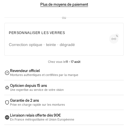
Lunettes moins de 100€
Lunettes de soleil entre 100€ et 350€
Plus de moyens de paiement
Lunettes de vue entre 100€ et 350€
Pack 100% santé
ou
PERSONNALISER LES VERRES
Correction optique · teinte · dégradé
Chez vous le
11 - 17 août
Revendeur officiel
Montures authentiques et certifiées par la marque
Opticien depuis 15 ans
Une expertise au service de votre vision
Garantie de 2 ans
Prise en charge rapide sur les montures
Livraison relais offerte dès 90€
En France métropolitaine et Union Européenne