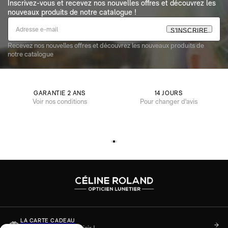
Inscrivez-vous et recevez nos nouvelles offres et découvrez les
nouveaux produits de notre catalogue !
S
'
I
N
S
C
R
I
R
E
Recevez nos nouvelles offres et découvrez les nouveaux produits de
notre catalogue
GARANTIE 2 ANS
14 JOURS
Voir nos conditions
Pour changer d'avis
LA CARTE CADEAU