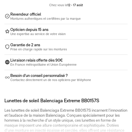
Lunettes moins de 100€
Lunettes de soleil entre 100€ et 350€
Chez vous le
12 - 17 août
Lunettes de vue entre 100€ et 350€
Revendeur officiel
Pack 100% santé
Montures authentiques et certifiées par la marque
Opticien depuis 15 ans
Une expertise au service de votre vision
Garantie de 2 ans
Prise en charge rapide sur les montures
Livraison relais offerte dès 90€
En France métropolitaine et Union Européenne
Besoin d'un conseil personnalisé ?
Contactez directement un de nos opticiens par téléphone
Lunettes de soleil Balenciaga Extreme BB0157S
Les lunettes de soleil Balenciaga Extreme BB0157S incarnent l’innovation
et l’audace de la maison Balenciaga. Conçues spécialement pour les
hommes à la recherche d’un style unique, ces lunettes en forme de
masque imposent une allure contemporaine et sophistiquée. Dotées
d’une monture en injecté épaisse et cerclée, elles offrent une résistance