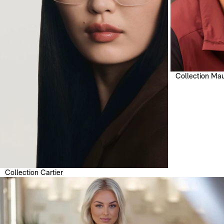
Découvrez la collection Balenciaga Extreme chez Céline
Roland Opticien Lunetier
Chez Céline Roland Opticien Lunetier, nous mettons à votre disposition
une sélection exclusive de lunettes de soleil Balenciaga et d’autres
grandes marques de luxe. Découvrez notre gamme complète de lunette
de soleil pour homme et trouvez le modèle qui sublimera votre
personnalité. Nos opticiens diplômés vous accompagnent pour choisir
vos lunettes en fonction de votre morphologie et de vos besoins visuels.
Collection Mau
N’hésitez pas à consulter notre site pour explorer les dernières
collections de lunettes de soleil Balenciaga et bénéficier de conseils
d’experts pour un achat de lunettes en toute sérénité.
Découvrez également notre best-seller Balenciaga,
la Balenciaga
Everyday BB0096S
dès maintenant sur notre site. Les lunettes de soleil
et de vue sont certifiées 100% authentiques et disponibles dès
maintenant sur le site de Céline Roland Opticien Lunetier. Redéfinissez
votre look et ajoutez une touche de luxe intemporel à votre collection
d'accessoires.
Collection Cartier