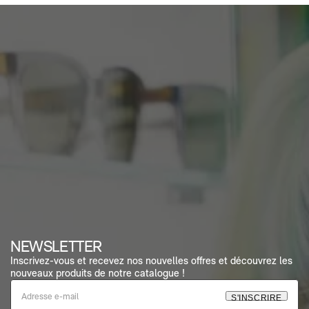
NEWSLETTER
Inscrivez-vous et recevez nos nouvelles offres et découvrez les
nouveaux produits de notre catalogue !
S
'
I
N
S
C
R
I
R
E