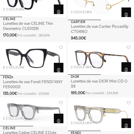
3 COULEURS
2 COULEURS
CELINE
CARTIER
Lunettes de vue CELINE Thin
Lunettes de vue Cartier Piccadilly
Geometric CL50128I
CT0416O
170,00€
Prix conseillé : 280,80€
945,00€
2 COULEURS
6 COULEURS
DIOR
FENDI
Lunettes de vue DIOR Mini CD O
Lunettes de vue Fendi FENDI WAY
S1I
FE50002I
195,00€
135,00€
Prix conseillé : 334,80€
Prix conseillé : 237,60€
2 COULEURS
2 COULEURS
CELINE
Lunettes Celine CELINE 3 Dots
FENDI