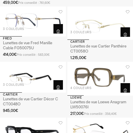
459,00€
Prix conseillé : 761,60€
3 COULEURS
3 COULEURS
FRED
CARTIER
Lunettes de vue Fred Manille
Lunettes de vue Cartier Panthère
Cable FG50075U
CT0058O
414,00€
Prix conseillé : 583,00€
1.215,00€
3 COULEURS
4 COULEURS
CARTIER
LOEWE
Lunettes de vue Cartier Décor C
Lunettes de vue Loewe Anagram
CT0048O
LW50076I
945,00€
217,00€
Prix conseillé : 356,40€