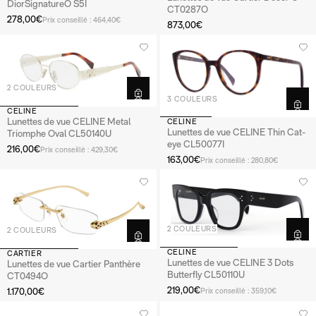
DiorSignatureO S5I
CT0287O
278,00€
Prix conseillé : 464,40€
873,00€
2 COULEURS
3 COULEURS
CELINE
Lunettes de vue CELINE Metal
CELINE
Lunettes de vue CELINE Thin Cat-
Triomphe Oval CL50140U
eye CL50077I
216,00€
Prix conseillé : 429,30€
163,00€
Prix conseillé : 280,80€
2 COULEURS
2 COULEURS
CELINE
CARTIER
Lunettes de vue CELINE 3 Dots
Lunettes de vue Cartier Panthère
Butterfly CL50110U
CT0494O
219,00€
1.170,00€
Prix conseillé : 359,10€