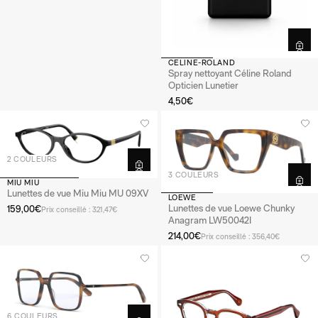
CELINE-ROLAND
Spray nettoyant Céline Roland
Opticien Lunetier
4,50€
2 COULEURS
3 COULEURS
MIU MIU
Lunettes de vue Miu Miu MU 09XV
LOEWE
Lunettes de vue Loewe Chunky
159,00€
Prix conseillé : 321,47€
Anagram LW50042I
214,00€
Prix conseillé : 356,40€
6 COULEURS