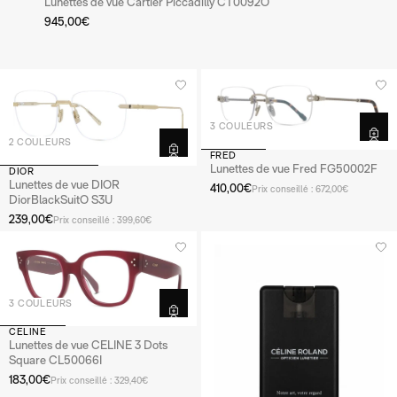
Lunettes de vue Cartier Piccadilly CT0092O
945,00€
3 COULEURS
2 COULEURS
FRED
Lunettes de vue Fred FG50002F
DIOR
Lunettes de vue DIOR
410,00€
Prix conseillé : 672,00€
DiorBlackSuitO S3U
239,00€
Prix conseillé : 399,60€
3 COULEURS
CELINE
Lunettes de vue CELINE 3 Dots
Square CL50066I
183,00€
Prix conseillé : 329,40€