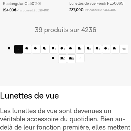
Lunettes de vue Fendi FE50065I
Rectangular CL50120I
237,00€
194,00€
Prix conseillé : 464,40€
Prix conseillé : 329,40€
39 produits sur 4236
1
2
3
4
10
20
30
40
50
60
70
80
90
100
109
Lunettes de vue
Les lunettes de vue sont devenues un
véritable accessoire du quotidien. Bien au-
delà de leur fonction première, elles mettent