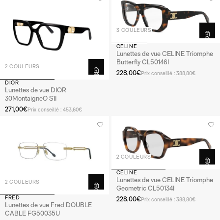
3 COULEURS
CELINE
Lunettes de vue CELINE Triomphe
Butterfly CL50146I
2 COULEURS
228,00€
Prix conseillé : 388,80€
DIOR
Lunettes de vue DIOR
30MontaigneO S1I
271,00€
Prix conseillé : 453,60€
2 COULEURS
CELINE
Lunettes de vue CELINE Triomphe
2 COULEURS
Geometric CL50134I
FRED
228,00€
Prix conseillé : 388,80€
Lunettes de vue Fred DOUBLE
CABLE FG50035U