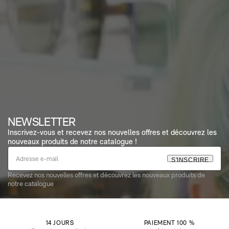
NEWSLETTER
Inscrivez-vous et recevez nos nouvelles offres et découvrez les
nouveaux produits de notre catalogue !
S
'
I
N
S
C
R
I
R
E
Recevez nos nouvelles offres et découvrez les nouveaux produits de
notre catalogue
14 JOURS
PAIEMENT 100 %