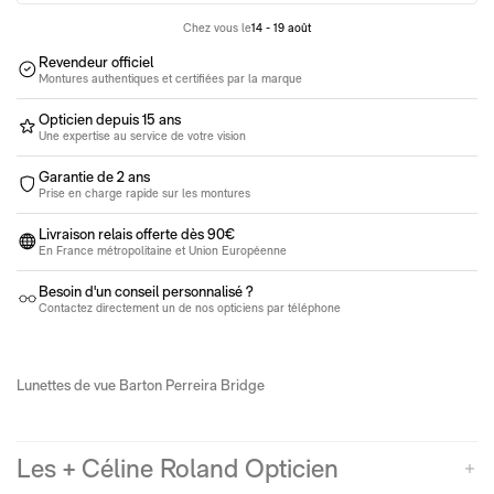
Lunettes moins de 100€
Lunettes de soleil entre 100€ et 350€
Chez vous le
14 - 19 août
Lunettes de vue entre 100€ et 350€
Revendeur officiel
Pack 100% santé
Montures authentiques et certifiées par la marque
Opticien depuis 15 ans
Une expertise au service de votre vision
Garantie de 2 ans
Prise en charge rapide sur les montures
Livraison relais offerte dès 90€
En France métropolitaine et Union Européenne
Besoin d'un conseil personnalisé ?
Contactez directement un de nos opticiens par téléphone
Lunettes de vue Barton Perreira Bridge
Les + Céline Roland Opticien