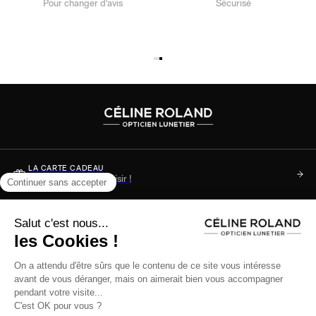
Pour changer d'avis
Sécurisé
LA CARTE CADEAU
Soyez sûr de faire plaisir !
DES QUESTIONS ?
Consultez notre FAQ
+33 (0)3 89 34 36 49
Du lundi au samedi de 10h à 13h - 14h à 17h ou nous écrire