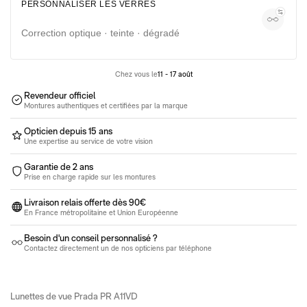
PERSONNALISER LES VERRES
Lunettes moins de 100€
Lunettes de soleil entre 100€ et 350€
Lunettes de vue entre 100€ et 350€
Correction optique · teinte · dégradé
Pack 100% santé
Chez vous le
11 - 17 août
Revendeur officiel
Montures authentiques et certifiées par la marque
Opticien depuis 15 ans
Une expertise au service de votre vision
Garantie de 2 ans
Prise en charge rapide sur les montures
Livraison relais offerte dès 90€
En France métropolitaine et Union Européenne
Besoin d'un conseil personnalisé ?
Contactez directement un de nos opticiens par téléphone
Lunettes de vue Prada PR A11VD